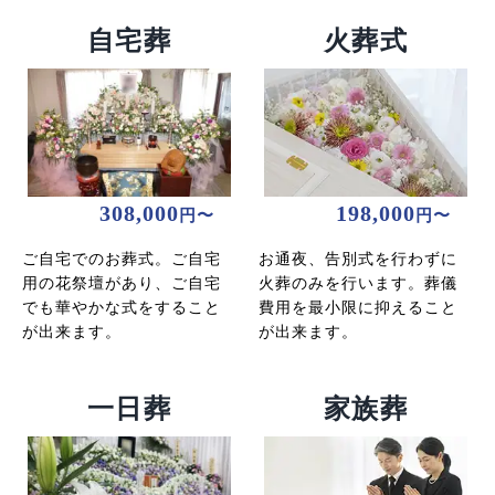
自宅葬
火葬式
308,000
198,000
円〜
円〜
ご自宅でのお葬式。ご自宅
お通夜、告別式を行わずに
用の花祭壇があり、ご自宅
火葬のみを行います。葬儀
でも華やかな式をすること
費用を最小限に抑えること
が出来ます。
が出来ます。
一日葬
家族葬