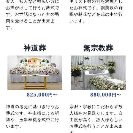
友人・知人など幅広い方に
キリスト教の方を対象とし
お声がけして行うお葬式で
たお葬式です。讃美歌の斉
す。お世話になった方の弔
唱や献花などを式の中で行
問を受けることが出来ま
います。
す。
神道葬
無宗教葬
825,000
880,000
円〜
円〜
神道の考えに基づき行うお
宗派・宗教にこだわらず故
葬式です。神主様による祈
人様をお見送りします。自
祷や、玉串奉奠を式中に行
由度が高く、故人様らしい
います。
お葬式を行うことが出来ま
す。