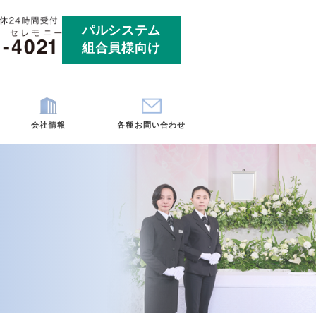
パルシ
組合員
ート
お客様の声
会社情報
各