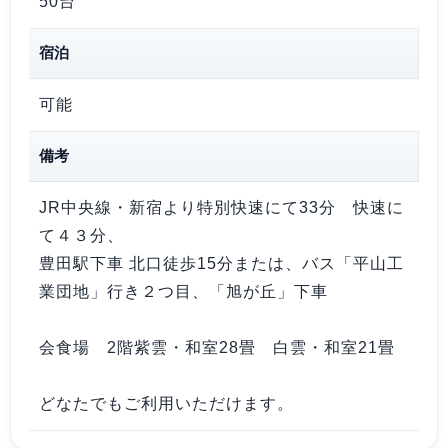
50台
宿泊
可能
備考
JR中央線・新宿より特別快速にて33分 快速に
て４３分、
豊田駅下車 北口徒歩15分または、バス「平山工
業団地」行き２つ目、「旭が丘」下車
会食場 2階紫雲・和室28畳 白雲・和室21畳
どなたでもご利用いただけます。