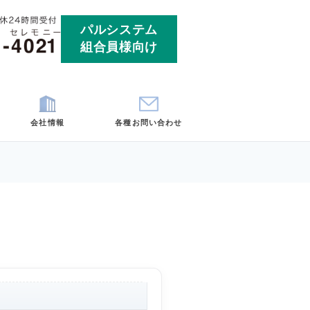
パルシ
組合員
ート
お客様の声
会社情報
各
埼玉
神奈川