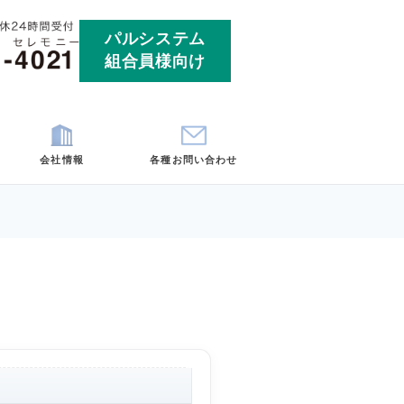
パルシ
組合員
ート
お客様の声
会社情報
各
埼玉
神奈川
市