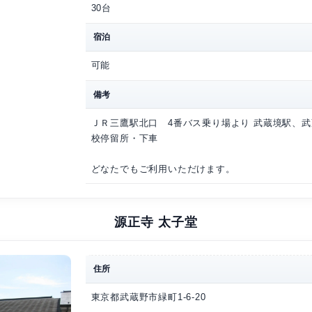
東京都武蔵野市八幡町1-
式場料金
式場（太子堂） 100
マップ
地図を開く
駐車場
30台
宿泊