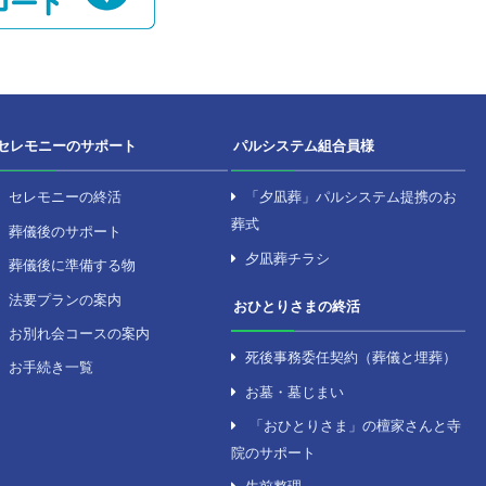
北口よりバス [武蔵野営業所］降車 徒歩約3分
だけます。
わせ