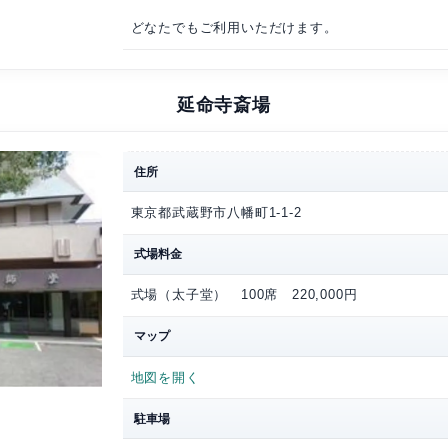
宿泊
可能
備考
JR 中央線「吉祥寺駅
どなたでもご利用いた
延命寺斎
住所