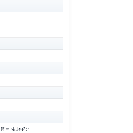
バス乗り場より 武蔵境駅、武蔵小金井駅行に乗車 第五小
だけます。
堂
-20