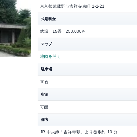
安養寺斎
住所
東京都武蔵野市吉祥寺東町
式場料金
式場 15畳
250,00
マップ
地図を開く
駐車場
10台