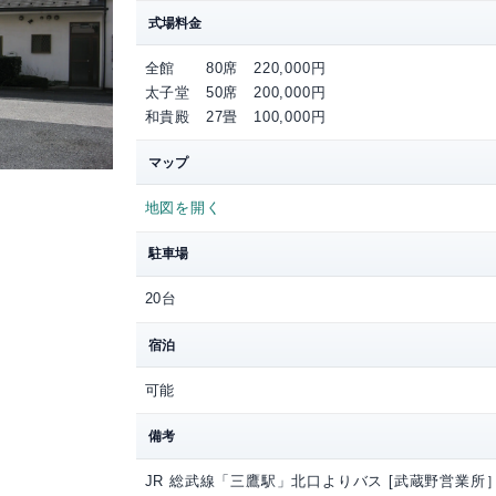
可能
備考
ＪＲ三鷹駅北口 4番
校停留所・下車
どなたでもご利用いた
源正寺 太子
住所
東京都武蔵野市緑町1-6