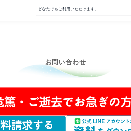
式場料金
全館 80席
220,0
太子堂 50席
200,0
和貴殿 27畳
100,0
マップ
地図を開く
駐車場
20台
宿泊
可能