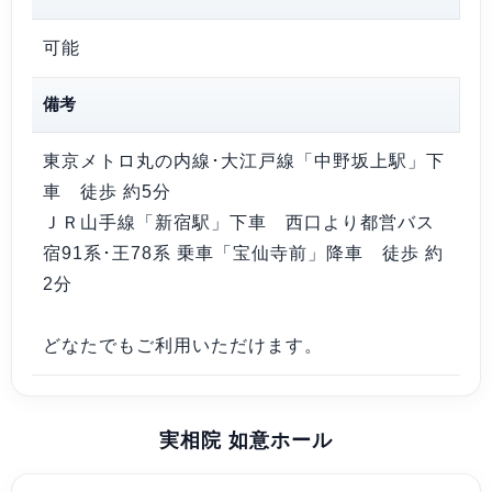
可能
備考
東京メトロ丸の内線･大江戸線「中野坂上駅」下
車 徒歩 約5分
ＪＲ山手線「新宿駅」下車 西口より都営バス
宿91系･王78系 乗車「宝仙寺前」降車 徒歩 約
2分
どなたでもご利用いただけます。
実相院 如意ホール