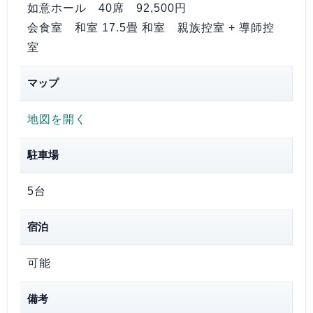
如意ホール 40席
92,500円
会食室 和室 17.5畳 和室 親族控室 + 導師控
室
マップ
地図を開く
駐車場
5台
宿泊
可能
備考