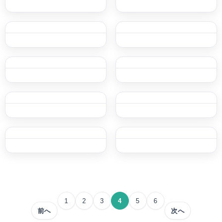
投
1
2
3
4
5
6
稿
前へ
次へ
の