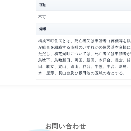
マップ
地図を開く
駐車場
40台
宿泊
不可
備考
構成市町住民とは、死
が組合を組織する市町