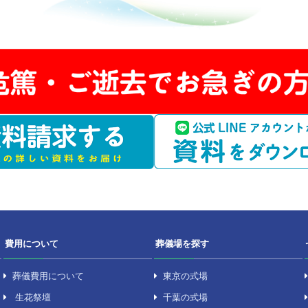
ただし、横芝光町につ
鳥喰下、鳥喰新田、両
田、取立、姥山、遠山
水、屋形、長山台及び
お問い合