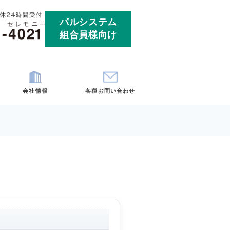
パルシ
組合員
ート
お客様の声
会社情報
各
埼玉
神奈川
市