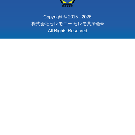
御棺の種類
骨壺の種類
後飾り段
旅支度
遺影写真
お別れ会コース
〒164-0003 東京都中野区東
個人情報保護
求人情報
会社情報