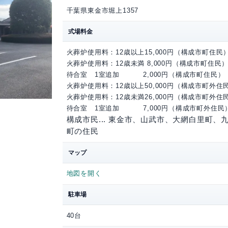
山武郡市広域
住所
千葉県東金市堀上135
式場料金
火葬炉使用料：12歳
火葬炉使用料：12歳
待合室 1室追
火葬炉使用料：12歳
火葬炉使用料：12歳
待合室 1室追
構成市民... 東
町の住民