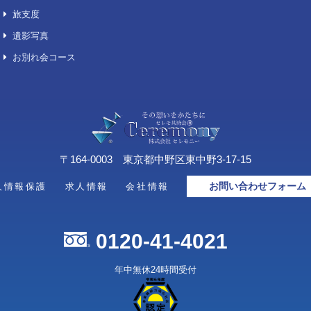
生花祭壇プレミアム
埼玉
生花祭壇ＣＦ
神奈
生花祭壇ＨＦ
喪主花/供花/その他
セットコース
想い出の品整理「お伽箱」
デジタル葬儀サービス「スマート
葬儀」
キリスト教／神道／仏式
火葬プラン
おもてなし費用（オプション）