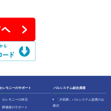
いては、死亡者又は申請者が、横芝、古川、栗山、鳥喰
国、新田、木戸台、長倉、於幾、寺方、曽根合、小堤、
、谷台、牛熊、中台、新島、新島旧新堀、新島旧三島、
坂田池の区域の者とする。
わせ