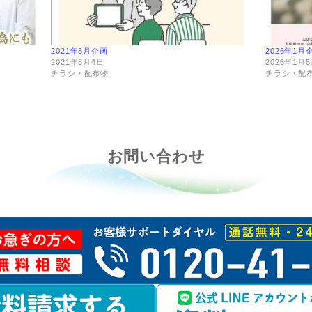
2021年8月企画
2021年8月4日
チラシ・配布物