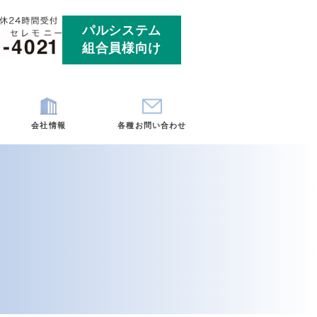
パルシ
組合員
ート
お客様の声
会社情報
各