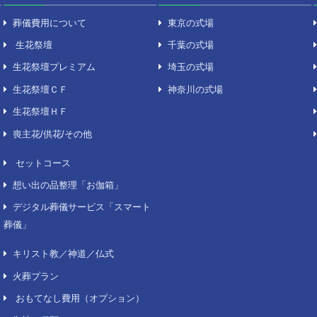
費用について
葬儀場
葬儀費用について
東京
生花祭壇
千葉
生花祭壇プレミアム
埼玉
生花祭壇ＣＦ
神奈
生花祭壇ＨＦ