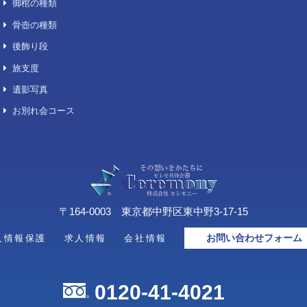
喪主花/供花/その他
セットコース
想い出の品整理「お伽箱」
デジタル葬儀サービス「スマート
葬儀」
キリスト教／神道／仏式
火葬プラン
おもてなし費用（オプション）
御棺の種類
骨壺の種類
後飾り段