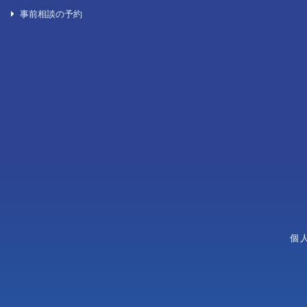
後見葬儀
一日葬
生活保護を受けている方のお葬式
火葬式/直葬
自宅葬
各種お問い合わせ
無宗教葬
よくある質問
キリスト教式
お問い合わせ一覧
神道式
資料請求
お見積り依頼
学習会の申し込み
事前相談の予約