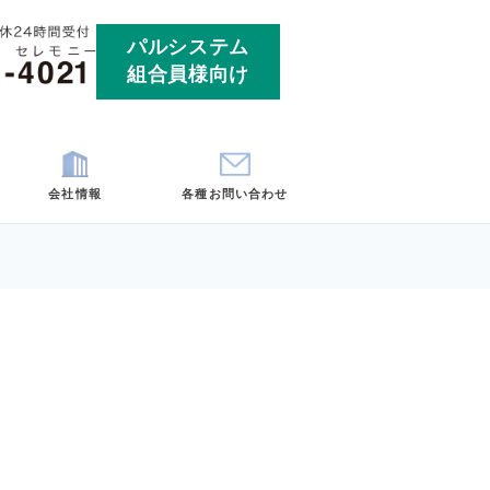
パルシ
組合員
ート
お客様の声
会社情報
各
埼玉
神奈川