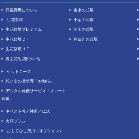
費用について
葬儀場
葬儀費用について
東京
生花祭壇
千葉
生花祭壇プレミアム
埼玉
生花祭壇ＣＦ
神奈
生花祭壇ＨＦ