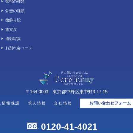
喪主花/供花/その他
セットコース
想い出の品整理「お伽箱」
デジタル葬儀サービス「スマート
葬儀」
キリスト教／神道／仏式
火葬プラン
おもてなし費用（オプション）
御棺の種類
骨壺の種類
後飾り段