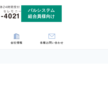
パルシ
組合員
ート
お客様の声
会社情報
各
埼玉
神奈川
町