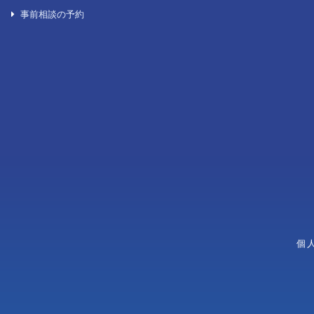
後見葬儀
一日葬
生活保護を受けている方のお葬式
火葬式/直葬
自宅葬
各種お問い合わせ
無宗教葬
よくある質問
キリスト教式
お問い合わせ一覧
神道式
資料請求
お見積り依頼
学習会の申し込み
事前相談の予約