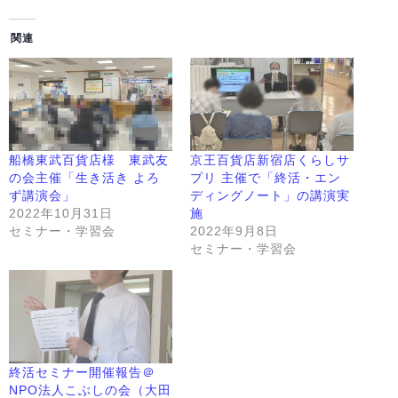
関連
船橋東武百貨店様 東武友
京王百貨店新宿店くらしサ
の会主催「生き活き よろ
プリ 主催で「終活・エン
ず講演会」
ディングノート」の講演実
2022年10月31日
施
セミナー・学習会
2022年9月8日
セミナー・学習会
終活セミナー開催報告＠
NPO法人こぶしの会（大田