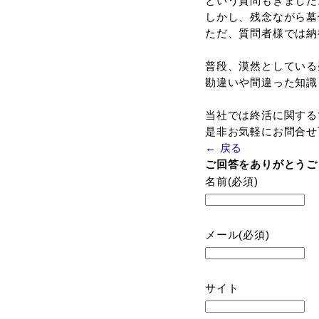
当社10
最終的に
暑い中、
もちろん
杉並区で
とても内
とてもす
去年まで
当社の名
講演時間
最後の質
沢山の質
特に墓仕