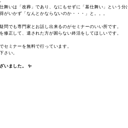
～12名位と聞いていましたが
は15名も参加してくださいました。
35度以上ある中、ご参加下さった方に感謝です。
、会場内はエアコンが効いていて涼しい中でのセミ
は杉並区用のエンディングノートがあり
容も充実しています。無料配布されていますが
べてを書ききることは難しいと思います。
は当社も広告を出していましたが、今年はお断りし
前の無いエンディングノートになってしましました
は120分。いつもより長い時間なので、実例をも
問では、墓仕舞いのこと、身元保証や後見人のこと
問を頂きました。
舞いででは「もうお骨がいらないので、改葬じゃな