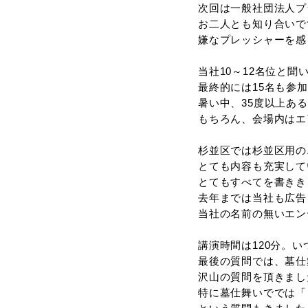
終活の３
次回は一
お二人と
嫌なプレ