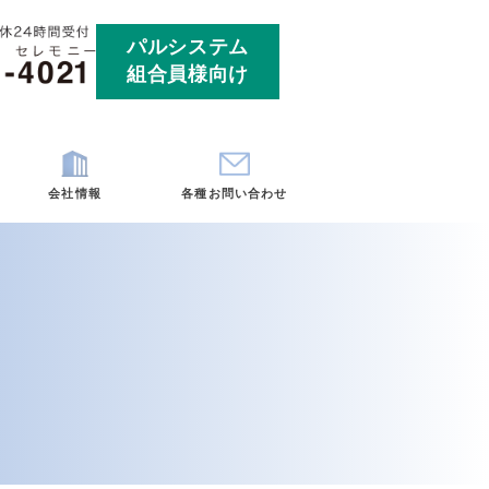
パルシ
組合員
ート
お客様の声
会社情報
各