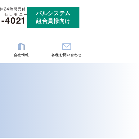
パルシ
組合員
ート
お客様の声
会社情報
各