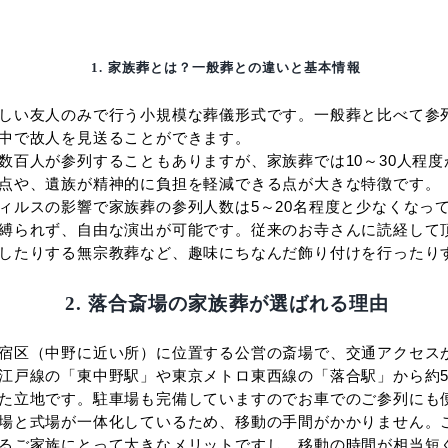
新宿区、豊島区の方が主に多く利用される総合斎場
儀が出来る式場が4式場しかありませんでしたが、
用できるようになりました。また、宗旨宗派関係な
っの項目で解説したいと思います。
族葬とは？一般葬との違いと基本情報 2. 
京都中野区・新宿区で家族葬を行う際の費用相場 4
合斎場を利用する際の注意点と手続きの流れ
1. 家族葬とは？一般葬と
、近親者や親しい友人のみで行う小規模な葬儀形式
ムな雰囲気の中で故人を見送ることができます。
は数十人から数百人が参列することもありますが、家