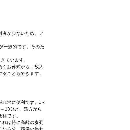
になっています。
小さい式場も含めて多くなってきたので
くできるのも落合斎場利点になります。
落合斎場の家族葬が選ばれる理由
. 家族葬のメリットとデメリット
の違いと基本情報
です。一般葬と比べて参列者が少ないため、ア
族葬では10～30人程度が一般的です。そのた