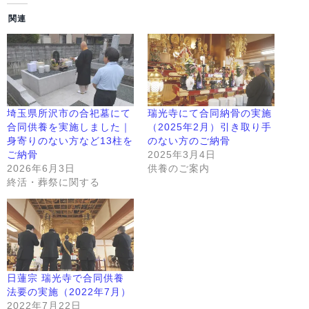
関連
埼玉県所沢市の合祀墓にて
瑞光寺にて合同納骨の実施
合同供養を実施しました｜
（2025年2月）引き取り手
身寄りのない方など13柱を
のない方のご納骨
ご納骨
2025年3月4日
2026年6月3日
供養のご案内
終活・葬祭に関する
日蓮宗 瑞光寺で合同供養
法要の実施（2022年7月）
2022年7月22日