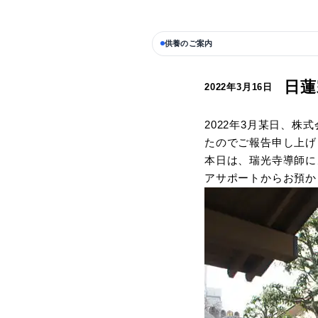
供養のご案内
2022年3月
2022
たのでご
本日は、
アサポー