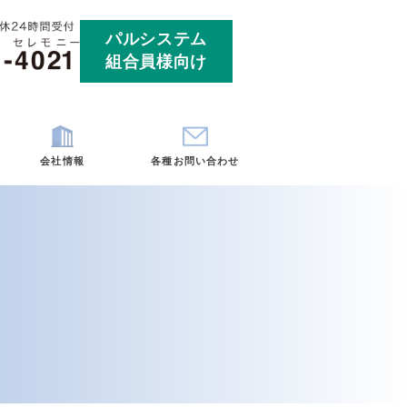
パルシ
組合員
ート
お客様の声
会社情報
各