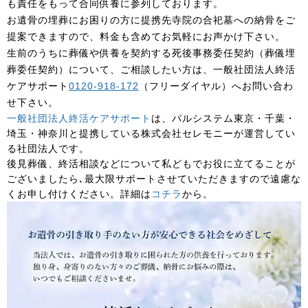
も責任をもって合同供養に参列しております。
お遺骨の埋葬にお困りの方に提携先寺院の合祀墓への納骨をご
提案できますので、料金も含めてお気軽にお声かけ下さい。
生前のうちに葬儀や供養を契約する死後事務委任契約（葬儀埋
葬委任契約）について、ご相談したい方は、一般社団法人終活
ケアサポート
0120-918-172
（フリーダイヤル）へお問い合わ
せ下さい。
一般社団法人終活ケアサポート
は、パルシステム東京・千葉・
埼玉・神奈川と提携している株式会社セレモニーが運営してい
る社団法人です。
後見葬儀、終活相談などについて私どもでお役に立てることが
ございましたら､最大限サポートさせていただきますので遠慮な
くお申し付けください。詳細は
コチラ
から。