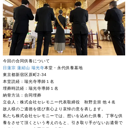
今回の合同供養について
日蓮宗 蓮紹山 瑞光寺
本堂・永代供養墓地
東京都新宿区原町2-34
本堂読経：瑞光寺導師１名
埋葬時読経：瑞光寺導師１名
納骨方法：合同埋葬
立会人：株式会社セレモニー代表取締役 秋野圭崇 他４名
故人様のご遺徳を偲び衷心より哀悼の意を表します。
私たち株式会社セレモニーでは、想いを込めた供養、丁寧な供
養をさせて頂くという考えのもと、引き取り手がないお遺骨で