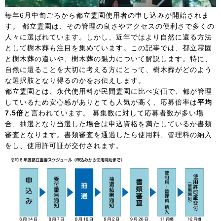
毎年6月中旬ごろから都立霊園使用者の申し込みが開始されま
す。 都立霊園は、その管理の良さやアクセスの便利さで多くの
人々に選ばれています。しかし、近年ではより自然に還る方法
として樹木葬も注目を集めています。この記事では、都立霊園
と樹木葬の違いや、樹木葬の魅力について解説します。特に、
自然に還ることを大切に考える方にとって、樹木葬がどのよう
な選択肢となり得るのかをお伝えします。
都立霊園とは、永代使用料が民間霊園に比べ安価で、都が管理
しているため安心感がありとても人気が高く、応募倍率は
平均
7.5倍
と言われています。 募集数に対して応募者数が多い場
合、抽選となり当選した場合は申込資格を満たしているか書類
審査となります。書類審査を通過したら使用料、管理料の納入
をし、使用許可証が交付されます。