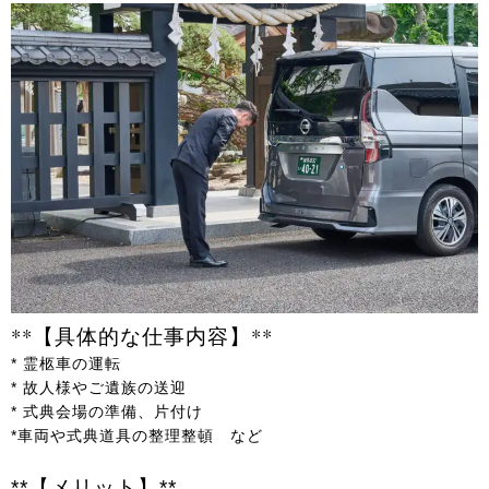
**【具体的な仕事内容】**
* 霊柩車の運転
* 故人様やご遺族の送迎
* 式典会場の準備、片付け
*車両や式典道具の整理整頓 など
**【メリット】**