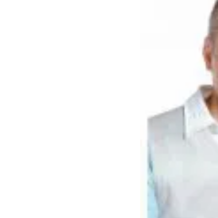
ことが出
セレモニ
葬などい
葬儀に関