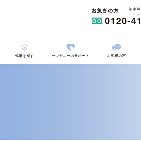
用から考える
式場を探す
セレモニーのサポ
情報