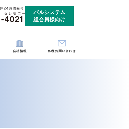
パルシ
組合員
ート
お客様の声
会社情報
各