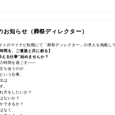
求人のお知らせ（葬祭ディレ
3日
年2月より転職サイトのマイナビ転職にて「葬祭ディ
人との最期の時間を、ご遺族と共に創る】
お客様に寄り添える仕事”始めませんか？
ご遺族が最期の時間を過ごす――
儀を企画し、立ち会うのが