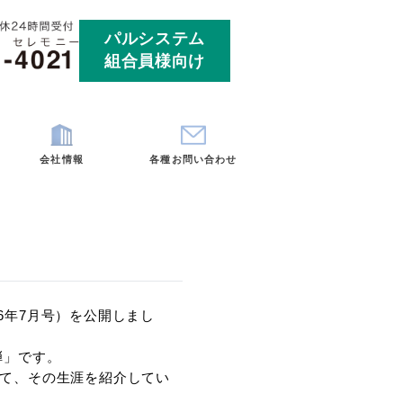
パルシ
組合員
ート
お客様の声
会社情報
各
6
ャーナル Vol.28（2026年7月号）を公開しまし