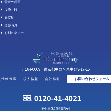
葬儀費用について
東京
生花祭壇
千葉
生花祭壇プレミアム
埼玉
生花祭壇ＣＦ
神奈
生花祭壇ＨＦ
喪主花/供花/その他
セットコース
想い出の品整理「お伽箱」
デジタル葬儀サービス「スマート
葬儀」
キリスト教／神道／仏式