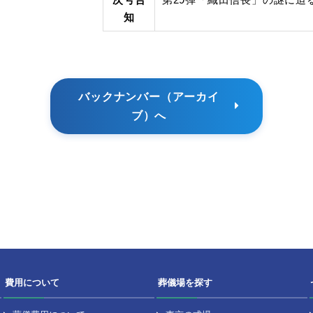
ル
Vol.
Vol.
ハイラ
戦
イト
涯
お
説
T
り
次号告
第2
知