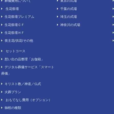
バックナンバー（ア
ブ）へ
号
費用について
葬儀場