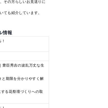
備も進めなければなりません。
の近いものから順番に進めることが大切です。
手続きと期限を整理して紹介しています。
企画「読めそうで読めない漢字」も掲載しています
識の確認に役立てていただけます。
、「想いを形にする花祭壇」をテーマに取り上げました
しさを表現する大切な空間です。
想いを伝える役割も担っています。
出の品を取り入れることで、その方らしいお見送り
大切にしている考え方についても紹介しています。
い。
セレモジャーナル情報
8弾「織田信長」の謎に迫る！