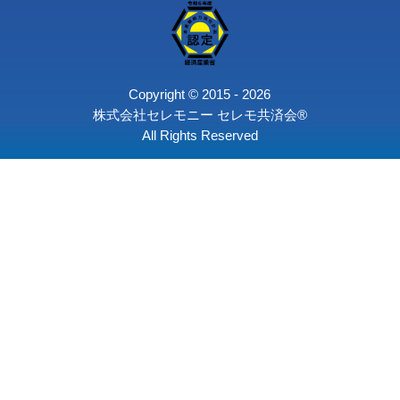
火葬プラン
おもてなし費用（オプション）
御棺の種類
骨壺の種類
後飾り段
旅支度
遺影写真
お別れ会コース