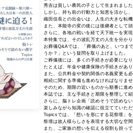
た。
今号の特集は「
天下統一を成し
ます。
秀吉は貧しい農
しかし、持ち前
織田信長との出
また、本能寺の
さらに、各地の
本特集では、そ
お葬儀Q&Aで
うか？」という
ご葬儀後には、
たとえば、年金
また、公共料金