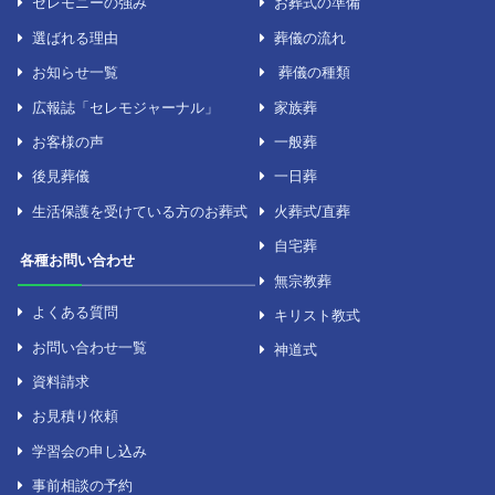
← 前月
セレモニーについて
葬儀について