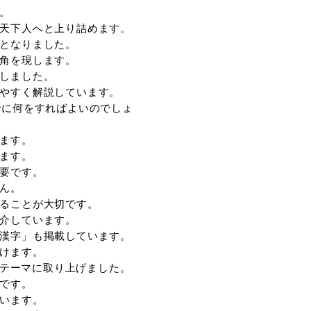
戦国メディア見聞録 第六弾」です。
遂げた豊臣秀吉に焦点を当て、その生涯を紹介して
民の子として生まれました。
の行動力と知恵を活かし、天下人へと上り詰めます
会いは、人生の大きな転機となりました。
変の後には後継者として頭角を現します。
戦いを経て天下統一を実現しました。
の波乱万丈の人生を分かりやすく解説しています。
は、「葬儀のあと、いつまでに何をすればよいのでし
疑問を取り上げました。
多くの手続きが必要になります。
や健康保険の手続きがあります。
や契約関係の名義変更も必要です。