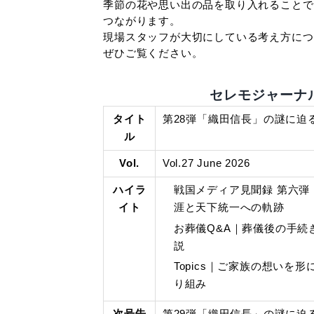
相続に関する準
そのため、期限
本誌では、主な
さらに、脳トレ
楽しみながら知
Topicsでは
祭壇は故人様ら
また、ご家族の
季節の花や思い
つながります。
現場スタッフが
ぜひご覧くださ
タイト
第2