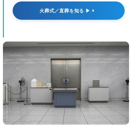
火葬式／直葬を知る ▶