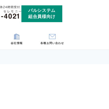
パルシ
組合員
ート
お客様の声
会社情報
各
埼玉
神奈川