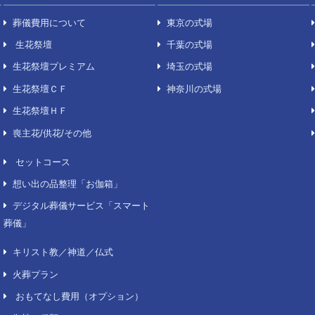
費用について
葬儀場
葬儀費用について
東京
生花祭壇
千葉
生花祭壇プレミアム
埼玉
生花祭壇ＣＦ
神奈
生花祭壇ＨＦ