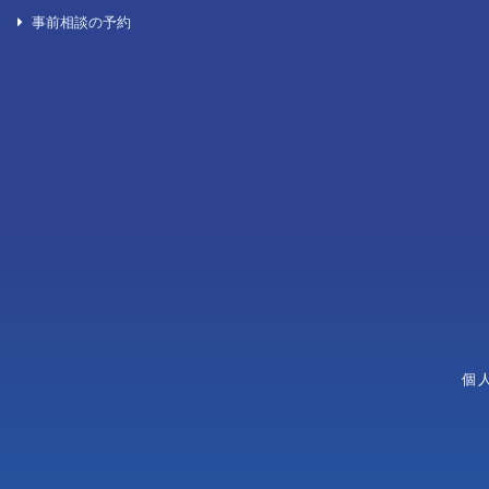
後見葬儀
一日葬
生活保護を受けている方のお葬式
火葬式/直葬
自宅葬
各種お問い合わせ
無宗教葬
よくある質問
キリスト教式
お問い合わせ一覧
神道式
資料請求
お見積り依頼
学習会の申し込み
事前相談の予約