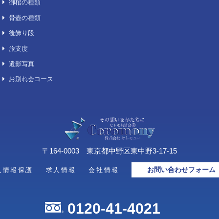
喪主花/供花/その他
セットコース
想い出の品整理「お伽箱」
デジタル葬儀サービス「スマート
葬儀」
キリスト教／神道／仏式
火葬プラン
おもてなし費用（オプション）
御棺の種類
骨壺の種類
後飾り段