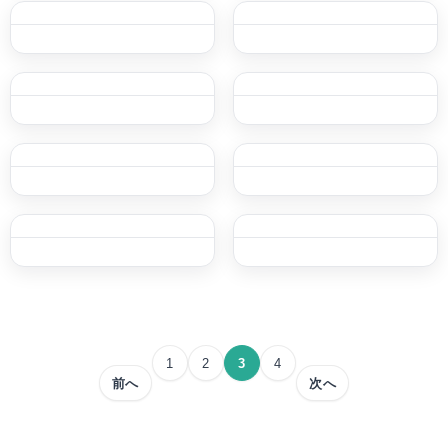
投
1
2
3
4
稿
前へ
次へ
の
ペ
ー