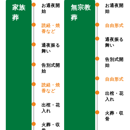
お通夜開
お通夜開
家族
無宗教
始
始
葬
葬
読経・焼
自由形式
香など
通夜振る
通夜振る
舞い
舞い
告別式開
告別式開
始
始
自由形式
読経・焼
香など
出棺・花
入れ
出棺・花
入れ
火葬・収
骨
火葬・収