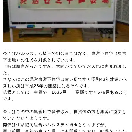
今回はパルシステム埼玉の組合員ではなく、東宮下住宅（東宮
下団地）の住民を対象としています。
当時は肌寒かったですが、太陽がでていてお天気に恵まれまし
た。
ちなみにこの県営東宮下住宅は古い所ですと昭和43年建築から
新しい所は平成23年の建築になるそうです。
規模としては 中層で 1036戸 高層ですと576戸あるよう
です。
今回はこの中の集会所で開催され、自治体の方も集客に協力し
ていただいたようです。
開催は生活協同組合パルシステム埼玉となりますが、
実は前回、今年の春（５月）にも開催しており、好評をいただ