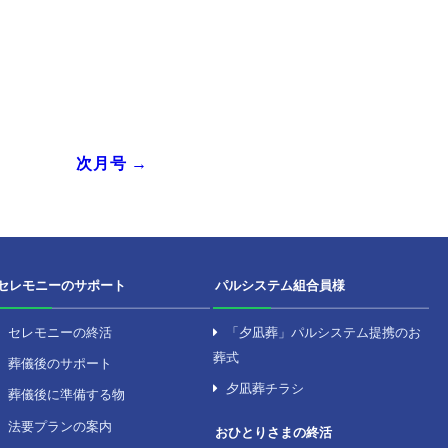
ーカイ
次月号 →