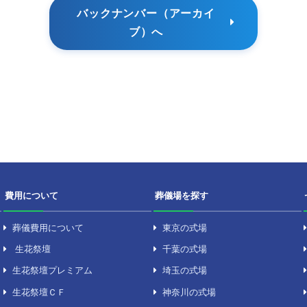
バックナンバー（ア
ブ）へ
号