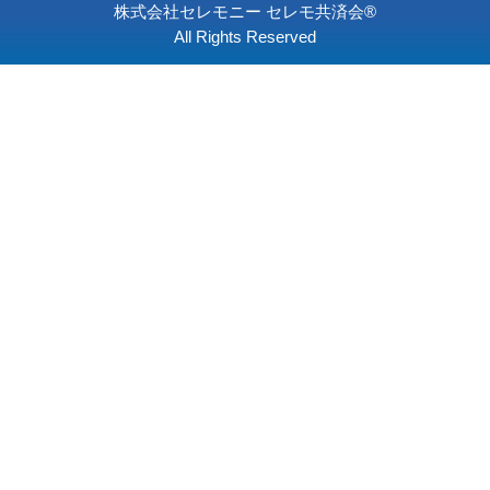
お別れ会コース
〒164-0003 東京都中野区東
個人情報保護
求人情報
会社情報
0120-41-
年中無休24時間