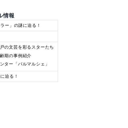
ー作家たちの人気ぶりや出版事情に迫ります。また
事例紹介や「週新車の終活」といった暮らしに役立
域イベント「パルマルシェ」の様子も紹介し、読み
。
セレモジャーナル情報
第17弾「お江戸のベストセラー」の謎に迫る！
7 Augast 2025
ベストセラーの宝庫！江戸の文芸を彩るスターた
週新車の終活、海外の高齢期の事例紹介
パルシステム埼玉大宮センター「パルマルシェ」
第18弾「西村屋与八」の謎に迫る！