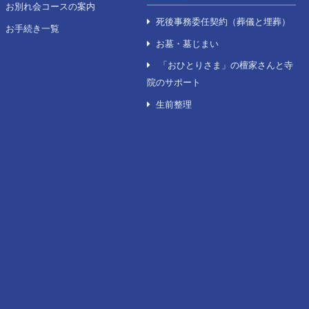
を探す
セレモニーのサポート
の式場
セレモニーの終活
の式場
葬儀後のサポート
の式場
葬儀後に準備する物
川の式場
法要プランの案内
お別れ会コースの案内
お手続き一覧