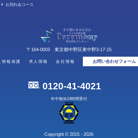
想い出の品整理「お伽箱」
デジタル葬儀サービス「スマート
葬儀」
キリスト教／神道／仏式
火葬プラン
おもてなし費用（オプション）
御棺の種類
骨壺の種類
後飾り段
旅支度
遺影写真