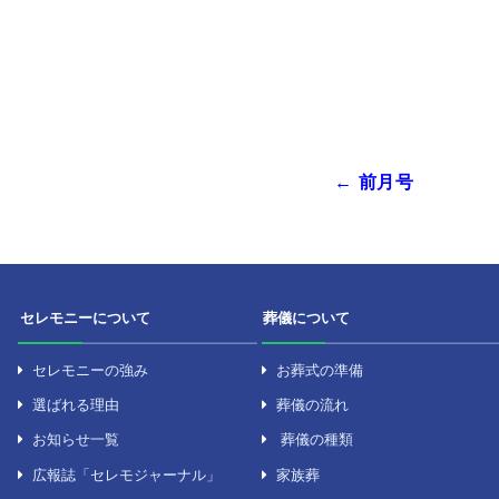
PDFを閲覧
← 前月