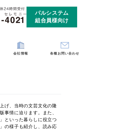
パルシ
組合員
ート
お客様の声
会社情報
各
025
了したベストセラーを取り上げ、当時の文芸文化の