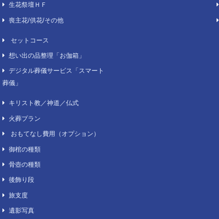
費用について
葬儀場
葬儀費用について
東京
生花祭壇
千葉
生花祭壇プレミアム
埼玉
生花祭壇ＣＦ
神奈
生花祭壇ＨＦ
喪主花/供花/その他
セットコース