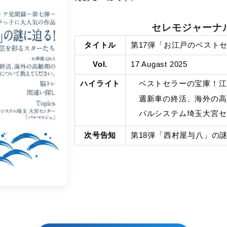
盛を紹介。スタ
海外の高齢期の
知識も掲載。地
えある一冊です
タイトル
Vol.
1
ハイライト
次号告知