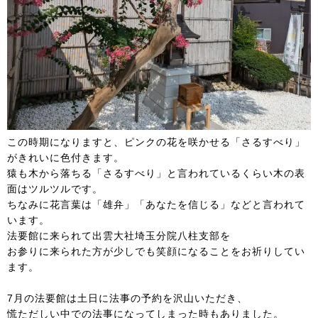
この時期になりますと、ピンクの花を咲かせる「さるすべり」
がきれいに色付きます。
猿も木から落ちる「さるすべり」と言われているくらい木の表
面はツルツルです。
ちなみに花言葉は「雄弁」「あなたを信じる」などと言われて
います。
法要館に来られて出雲大社埼玉分院八柱支部を
お参りに来られた方が少しでも笑顔になることをお祈りしてい
ます。
7月の法要館は土日に法事の予約を沢山いただき、
慌ただしい中での法事になってしまった時もありました。