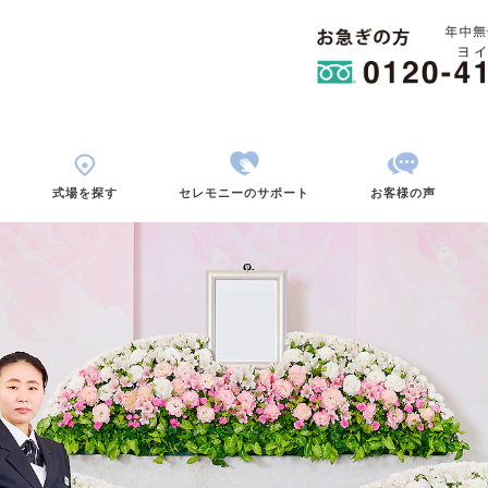
用から考える
式場を探す
セレモニーのサポ