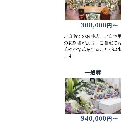
自宅葬
308,0