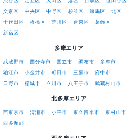
渋谷区
足立区
大田区
港区
目黒区
世田谷区
文京区
中央区
中野区
杉並区
練馬区
北区
千代田区
板橋区
荒川区
台東区
葛飾区
新宿区
多摩エリア
武蔵野市
国分寺市
国立市
調布市
多摩市
狛江市
小金井市
町田市
三鷹市
府中市
日野市
稲城市
立川市
八王子市
武蔵村山市
北多摩エリア
西東京市
清瀬市
小平市
東久留米市
東村山市
西多摩郡