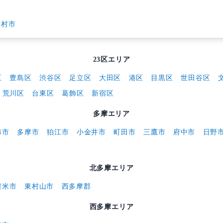
ンで「23区／多摩／北多摩／西多摩」を切り替え
東京都（すべて）
23区エリア
多摩エリ
市
福生市
羽村市
23区エリア
江東区
墨田区
豊島区
渋谷区
足立区
大田区
田区
板橋区
荒川区
台東区
葛飾区
新宿区
多摩エリア
国立市
調布市
多摩市
狛江市
小金井市
町田