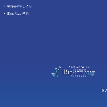
選ばれる理由
葬儀の流れ
お知らせ一覧
葬儀の種類
広報誌「セレモジャーナル」
家族葬
お客様の声
一般葬
後見葬儀
一日葬
生活保護を受けている方のお葬式
火葬式/直葬
自宅葬
各種お問い合わせ
無宗教葬
よくある質問
キリスト教式
お問い合わせ一覧
神道式
資料請求
お見積り依頼