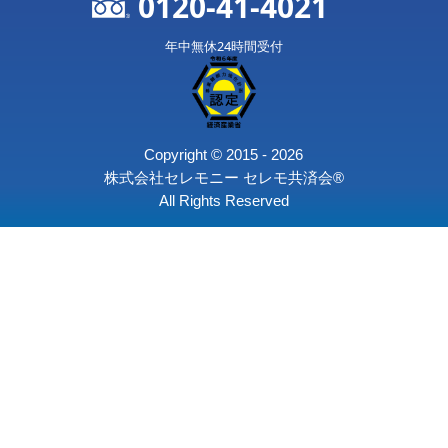
おもてなし費用（オプション）
御棺の種類
骨壺の種類
後飾り段
旅支度
遺影写真
お別れ会コース
〒164-0003 東京都中野区東