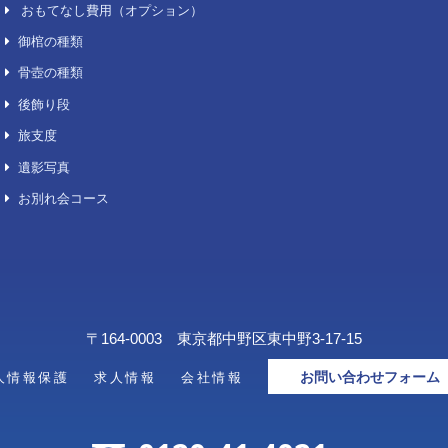
生花祭壇
千葉
生花祭壇プレミアム
埼玉
生花祭壇ＣＦ
神奈
生花祭壇ＨＦ
喪主花/供花/その他
セットコース
想い出の品整理「お伽箱」
デジタル葬儀サービス「スマート
葬儀」
キリスト教／神道／仏式
火葬プラン