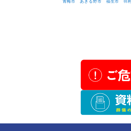
武蔵村山市
西東京市
清瀬市
青梅市
あきる野市