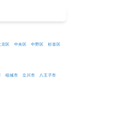
できます。初期表示はすべて（50音）です。
ア
北多摩エリア
西多摩エリア
港区
目黒区
世田谷区
文京区
中央区
中野区
市
三鷹市
府中市
日野市
稲城市
立川市
八王