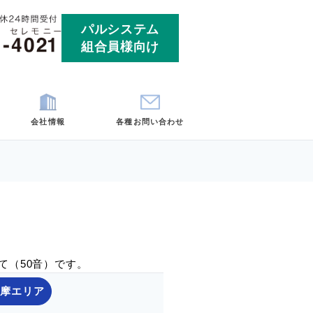
パルシ
組合員
ート
お客様の声
会社情報
各
埼玉
神奈川
場・火葬場